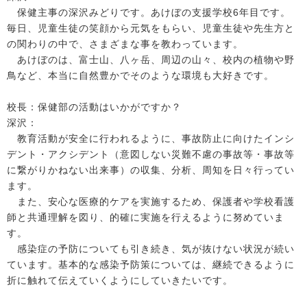
保健主事の深沢みどりです。あけぼの支援学校6年目です。
毎日、児童生徒の笑顔から元気をもらい、児童生徒や先生方と
の関わりの中で、さまざまな事を教わっています。
あけぼのは、富士山、八ヶ岳、周辺の山々、校内の植物や野
鳥など、本当に自然豊かでそのような環境も大好きです。
校長：保健部の活動はいかがですか？
深沢：
教育活動が安全に行われるように、事故防止に向けたインシ
デント・アクシデント（意図しない災難不慮の事故等・事故等
に繋がりかねない出来事）の収集、分析、周知を日々行ってい
ます。
また、安心な医療的ケアを実施するため、保護者や学校看護
師と共通理解を図り、的確に実施を行えるように努めていま
す。
感染症の予防についても引き続き、気が抜けない状況が続い
ています。基本的な感染予防策については、継続できるように
折に触れて伝えていくようにしていきたいです。