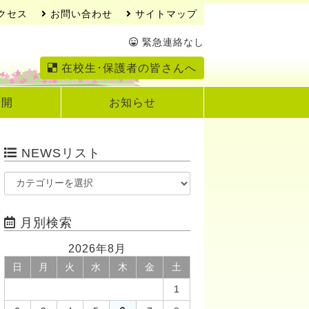
クセス
お問い合わせ
サイトマップ
緊急連絡なし
在校生･保護者の皆さんへ
公開
お知らせ
NEWSリスト
月別検索
2026年8月
日
月
火
水
木
金
土
1