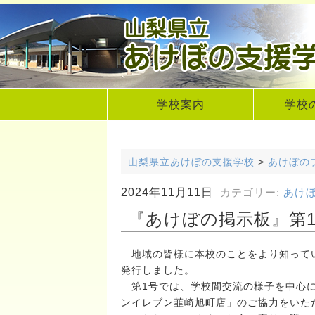
学校案内
学校
山梨県立あけぼの支援学校
>
あけぼの
2024年11月11日
カテゴリー:
あけ
『あけぼの掲示板』第1
地域の皆様に本校のことをより知ってい
発行しました。
第1号では、学校間交流の様子を中心に
ンイレブン韮崎旭町店」のご協力をいた