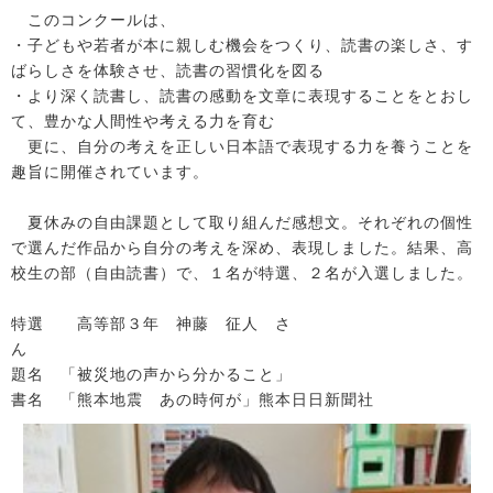
このコンクールは、
・子どもや若者が本に親しむ機会をつくり、読書の楽しさ、す
ばらしさを体験させ、読書の習慣化を図る
・より深く読書し、読書の感動を文章に表現することをとおし
て、豊かな人間性や考える力を育む
更に、自分の考えを正しい日本語で表現する力を養うことを
趣旨に開催されています。
夏休みの自由課題として取り組んだ感想文。それぞれの個性
で選んだ作品から自分の考えを深め、表現しました。結果、高
校生の部（自由読書）で、１名が特選、２名が入選しました。
特選 高等部３年 神藤 征人 さ
ん
題名 「被災地の声から分かること」
書名 「熊本地震 あの時何が」熊本日日新聞社