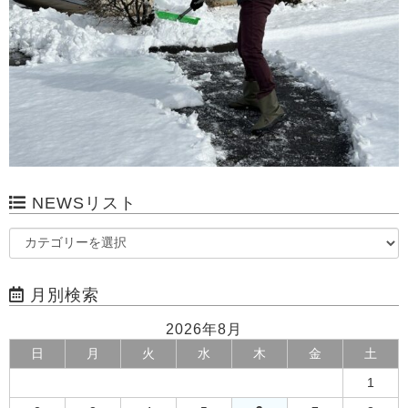
NEWSリスト
月別検索
2026年8月
日
月
火
水
木
金
土
1