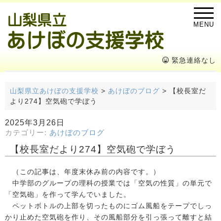
MENU
緊急連絡なし
山梨県立あけぼの支援学校
>
あけぼのブログ
>
【校長室だ
より274】空気砲で学ぼう
2025年3月26日
カテゴリー:
あけぼのブログ
【校長室だより274】空気砲で学ぼう
（この記事は、年度末休み前の内容です。）
中学部のグループの理科の授業では「空気の性質」の単元で
「空気砲」を作って学んでいました。
ペットボトルの上部を切ったものにゴム風船をテープでしっ
かり止めた空気砲を作り、その風船部分を引っ張って離すと結