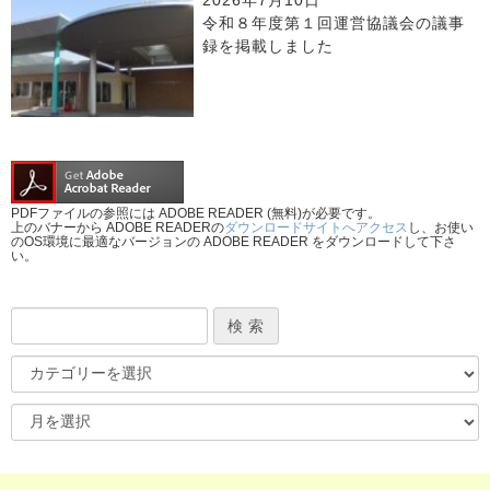
2026年7月10日
令和８年度第１回運営協議会の議事
録を掲載しました
PDFファイルの参照には ADOBE READER (無料)が必要です。
上のバナーから ADOBE READERの
ダウンロードサイトへアクセス
し、お使い
のOS環境に最適なバージョンの ADOBE READER をダウンロードして下さ
い。