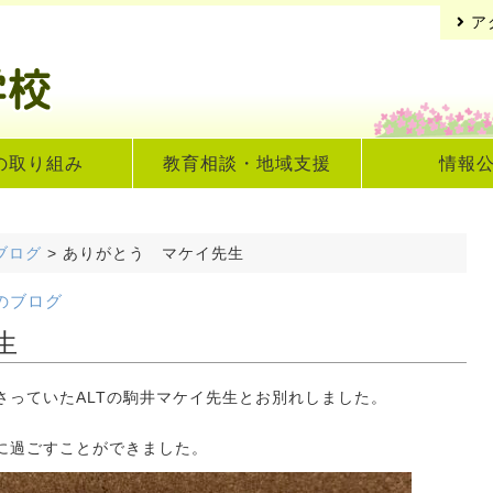
ア
の取り組み
教育相談・地域支援
情報
ブログ
>
ありがとう マケイ先生
のブログ
生
っていたALTの駒井マケイ先生とお別れしました。
に過ごすことができました。