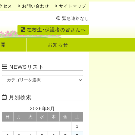
クセス
お問い合わせ
サイトマップ
緊急連絡なし
在校生･保護者の皆さんへ
公開
お知らせ
NEWSリスト
月別検索
2026年8月
日
月
火
水
木
金
土
1