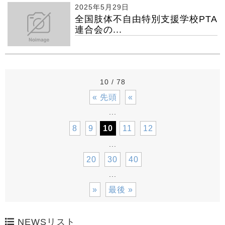
2025年5月29日
全国肢体不自由特別支援学校PTA
連合会の...
10 / 78
« 先頭
«
...
8
9
10
11
12
...
20
30
40
...
»
最後 »
NEWSリスト