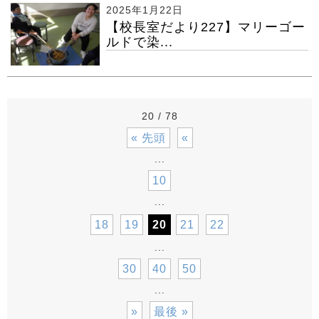
2025年1月22日
【校長室だより227】マリーゴー
ルドで染...
20 / 78
« 先頭
«
...
10
...
18
19
20
21
22
...
30
40
50
...
»
最後 »