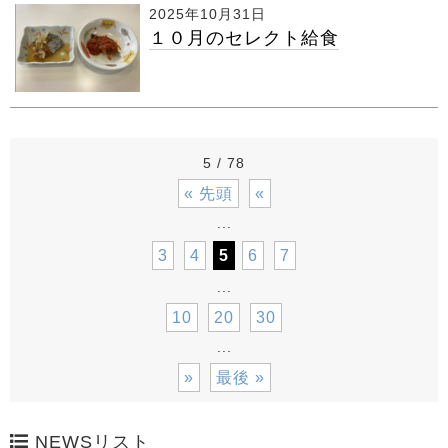
2025年10月31日
１０月のセレクト給食
5 / 78
« 先頭
«
...
3
4
5
6
7
...
10
20
30
...
»
最後 »
NEWSリスト